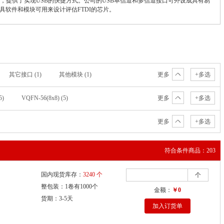
起来，提供了实现USB的快捷方式。公司的USB单信道和多信道接口可外设成具有易
估工具软件和模块可用来设计评估FTDI的芯片。
其它接口 (1)
其他模块 (1)
更多
+多选
5)
VQFN-56(8x8) (5)
更多
+多选
7) (3)
QFN-32_5x5x05P (3)
更多
+多选
7x05P (2)
LQFP-64 (2)
QFN-64 (2)
1)
DFN-10_3x3mm (1)
LQFP32 (1)
 (1)
QFN-32_EP(7x7) (1)
QFN-48 (1)
符合条件商品：203
SSOP-20-150mil (1)
SSOP-24 (1)
N-48-EP(7x7) (1)
VQFN-64-EP(9x9) (1)
国内现货库存：
3240 个
个
整包装：1卷有1000个
金额：
￥0
货期：3-5天
加入订货单