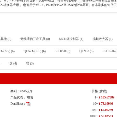
业厂商。FTDI将易于实现的IC设备和经过千锤百炼的免费USB固件和软件驱动组合
RS422转换器应用， 也可用于MCU，PLD或FPGA至USB的快速界面。有非常多的评
其他 (9)
无线通信开发工具 (8)
MCU微控制器 (1)
视频放大器 (1)
1)
FPGA开发工具 (1)
32(7x7) (6)
QFN-32(5x5) (6)
SSOP28 (6)
QFN32 (5)
SSOP-16 (
FN-16(4x4) (4)
LQFP-64(10x10) (3)
QFN-16_4x4x065P (3)
QFN-32(7x
)
盘 (4)
管 (3)
2)
48-LQFP (2)
LQFP-32_7x7x08P (2)
LQFP-48 (2)
LQFP-48_7x
N-28(5x5) (2)
32-LQFP (1)
32-VFQFN 裸露焊盘 (1)
DFN-10(3x3) (
_4x4x05P (1)
QFN-24(4x4) (1)
QFN-24_4x4x05P (1)
QFN-32-EP(5x5)
)
QFN-76(9x9) (1)
QFN56 (1)
SSOP-16_150mil (1)
SSOP-20 (1)
MIL (1)
THroughhole (1)
VFQFN-56 (1)
VQFN-32(5x5) (1)
VQF
类别：
USB芯片
价格
(含税)
产品状态： 在售
1+
¥ 105.67389
DataSheet：
10+
¥ 78.16946
100+
¥ 67.00239
1000+
¥ 55.83533