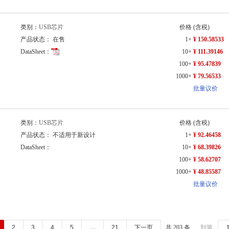
类别：
USB芯片
价格
(含税)
产品状态： 在售
1+
¥ 150.58533
DataSheet：
10+
¥ 111.39146
100+
¥ 95.47839
1000+
¥ 79.56533
批量议价
类别：
USB芯片
价格
(含税)
产品状态： 不适用于新设计
1+
¥ 92.46458
DataSheet：
10+
¥ 68.39826
100+
¥ 58.62707
1000+
¥ 48.85587
批量议价
2
3
4
5
…
21
下一页
共 203 条
到第