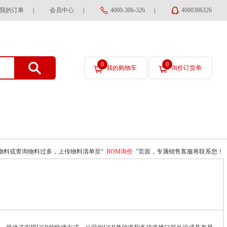
我的订单
|
会员中心
|
4000-306-326
|
4000306326
0
0
我的购物车
询价订货单
物料或查询物料过多，上传物料清单至“
BOM询价
”页面，专属销售客服将联系您！