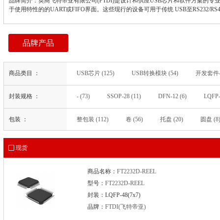
品牌简介：英商飞特帝亚有限公司(FTDI)是设计和供应USB芯片和软件方案的专
于使用特性的的UART或FIFO界面。这些现行的设备可用于传统 USB至RS232/
品牌产品
商品类目 ：
USB芯片 (125)
USB转换模块 (54)
开发套件-
信号开关/编解码器/多路复用器 (1)
开发套件-配件 (
封装规格 ：
- (73)
SSOP-28 (11)
DFN-12 (6)
LQFP-
LQFP-48(7x7) (4)
LQFP-64_10x10x05P (4)
Q
包装 ：
整包装 (112)
卷 (56)
托盘 (20)
圆盘 (8
QFN-64(9x9) (3)
28-SSOP（0.209，5.30mm 宽） (
QFN-64-EP(9x9) (2)
SSOP-20_150mil (2)
WQF
QFN-16-EP(4x4) (1)
QFN-20(4x4) (1)
QFN-20
现货
QFN-56 (1)
QFN-56(7x7) (1)
QFN-68(8x8) (1
SSOP-28-208mil (1)
SSOP16 (1)
SSOP20_150
商品名称：
FT2232D-REEL
VQFN32_5X5MM (1)
VQFN56 (1)
模块 (1)
型号：
FT2232D-REEL
封装：LQFP-48(7x7)
品牌：
FTDI(飞特帝亚)