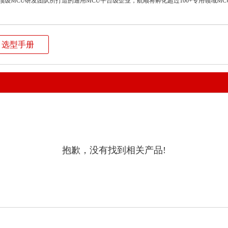
界顶级MCU研发团队所打造的通用MCU平台级企业，航顺将孵化超过100+专用领域
选型手册
抱歉，没有找到相关产品!