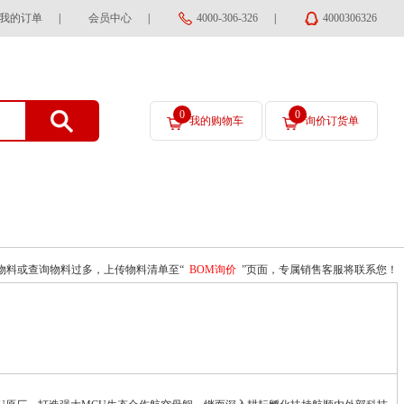
我的订单
|
会员中心
|
4000-306-326
|
4000306326
0
0
我的购物车
询价订货单
物料或查询物料过多，上传物料清单至“
BOM询价
”页面，专属销售客服将联系您！