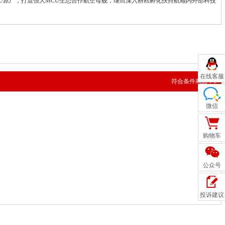
MCU原厂，打造强大MCU生态合作航空母舰，继而深入耕耘孵化扶持航顺内外部科技
在线客服
符合条件商品：0
微信
购物车
公众号
投诉建议