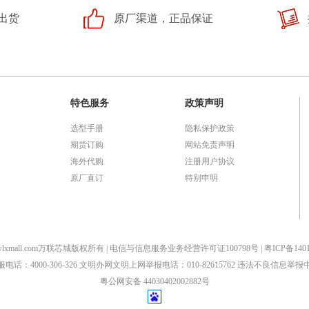
出货
原厂渠道，正品保证
特色服务
政策声明
选型手册
隐私保护政策
期货订购
网站免责声明
海外代购
注册用户协议
原厂直订
特别申明
2023 wlxmall.com万联芯城版权所有 | 电信与信息服务业务经营许可证100798号 |
粤ICP备140
服电话：4000-306-326 文明办网文明上网举报电话：010-82615762 违法不良信息举报
粤公网安备 44030402002882号