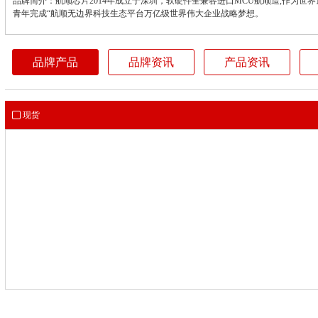
品牌简介：航顺芯片2014年成立于深圳，软硬件全兼容进口MCU航顺造,作为世
青年完成“航顺无边界科技生态平台万亿级世界伟大企业战略梦想。
品牌产品
品牌资讯
产品资讯
现货