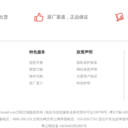
出货
原厂渠道，正品保证
特色服务
政策声明
选型手册
隐私保护政策
期货订购
网站免责声明
海外代购
注册用户协议
原厂直订
特别申明
2023 wlxmall.com万联芯城版权所有 | 电信与信息服务业务经营许可证100798号 |
粤ICP备140
服电话：4000-306-326 文明办网文明上网举报电话：010-82615762 违法不良信息举报
粤公网安备 44030402002882号