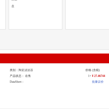
盘
类别：
陶瓷滤波器
价格
(含税)
产品状态： 在售
1+
¥ 27.46744
DataSheet：
批量议价