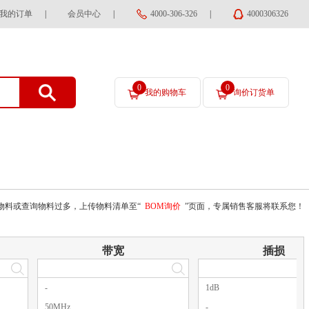
我的订单
|
会员中心
|
4000-306-326
|
4000306326
0
0
我的购物车
询价订货单
物料或查询物料过多，上传物料清单至“
BOM询价
”页面，专属销售客服将联系您！
带宽
插损
-
1dB
50MHz
-