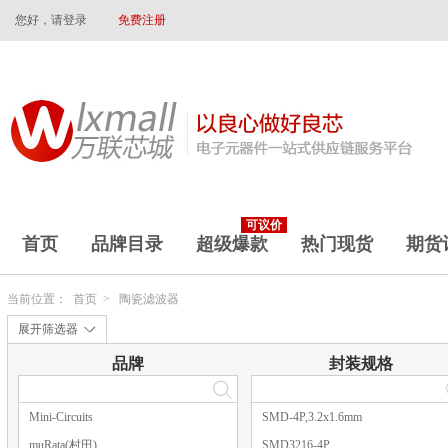
您好，请登录
免费注册
可议价
首页
品牌目录
超级爆款
热门现货
期货
当前位置：
首页
>
陶瓷滤波器
展开筛选器
品牌
封装规格
Mini-Circuits
SMD-4P,3.2x1.6mm
muRata(村田)
SMD3216-4P