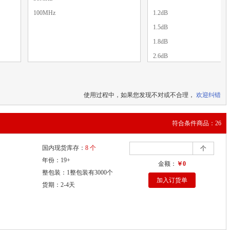
100MHz
1.2dB
1.5dB
1.8dB
2.6dB
使用过程中，如果您发现不对或不合理，
欢迎纠错
符合条件商品：26
国内现货库存：
8 个
个
年份：19+
金额：
￥0
整包装：1整包装有3000个
加入订货单
货期：2-4天