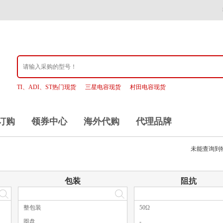
TI、ADI、ST热门现货
三星电容现货
村田电容现货
订购
领券中心
海外代购
代理品牌
未能查询到
包装
阻抗
整包装
50Ω
圆盘
-