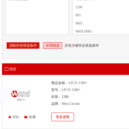
1206
603
0603
0603(1608)
1206 (3216 metric)
清除所有筛选条件
应用筛选
共有
26
项符合筛选条件
402
FV1206
SMD-3 0.8x1.6x0.65
现货
SMD-4P,0.5x1mm
商品名称：
LFCN-1500+
型号：
LFCN-1500+
封装：1206
品牌：
Mini-Circuits
对比
收藏
更多参数