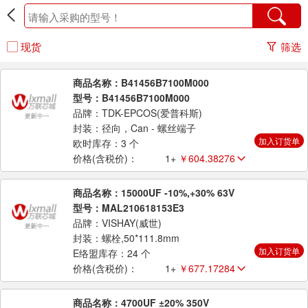
现货
筛选
商品名称：B41456B7100M000
型号：B41456B7100M000
品牌：TDK-EPCOS(爱普科斯)
封装：径向，Can - 螺丝端子
加入订货单
欧时库存：3 个
价格(含税价)：
1+
￥604.38276
商品名称：15000UF -10%,+30% 63V
型号：MAL210618153E3
品牌：VISHAY(威世)
封装：螺栓,50*111.8mm
加入订货单
E络盟库存：24 个
价格(含税价)：
1+
￥677.17284
商品名称：4700UF ±20% 350V