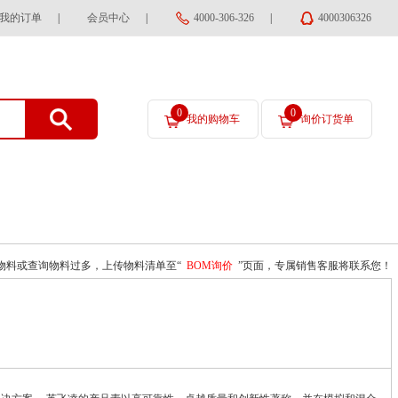
我的订单
|
会员中心
|
4000-306-326
|
4000306326
0
0
我的购物车
询价订货单
物料或查询物料过多，上传物料清单至“
BOM询价
”页面，专属销售客服将联系您！