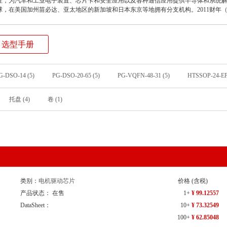
性，为汽车和工业电子装置、芯片卡和安全应用以及各种通信应用提供半导体和系统解
在美国加州苗必达、亚太地区的新加坡和日本东京等地拥有分支机构。2011财年（截止到
选型手册
G-DSO-14 (5)
PG-DSO-20-65 (5)
PG-VQFN-48-31 (5)
HTSSOP-24-EP
12x12） (2)
PG-DSO-14-22 (2)
PG-DSO-20 (2)
PG-LQFP-40-1 (2)
托盘 (4)
卷 (1)
263 (2)
TSDSO-14 (2)
Through Hole (2)
VQFN-48 (2)
23-DIP (1
5 (1)
DSO-36 (1)
LQFP-48(7x7) (1)
PG-DSO-20-12 (1)
PG-DSO
QFN-32 (1)
QFP-64 (1)
SIP34x15 (1)
SOIC-22-300mil (1)
类别：
电机驱动芯片
价格
(含税)
产品状态： 在售
1+
¥ 99.12557
DataSheet：
10+
¥ 73.32549
100+
¥ 62.85048