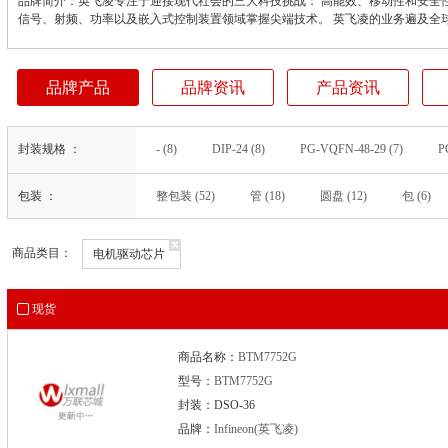
品牌简介：英飞凌专注于迎接现代社会的三大科技挑战： 高能效、移动性和安全
信号、射频、功率以及嵌入式控制装置领域掌握尖端技术。 英飞凌的业务遍及全球，
品牌产品
品牌资讯
产品资讯
封装规格 ：
- (8)
DIP-24 (8)
PG-VQFN-48-29 (7)
P
PG-IQFN-38-1 (3)
TSDSO-24 (3)
36-PQFN（
包装 ：
整包装 (52)
管 (18)
圆盘 (12)
包 (6)
PG-TSSOP-38-9 (2)
PG-VQFN-48-72 (2)
TO-
64-LQFP（12x12） (1)
DSO-14 (1)
DSO-20-6
PG-SSOP-24 (1)
x
PG-TSDSO-24 (1)
QFN (1)
商品类目：
电机驱动芯片
现货
商品名称：
BTM7752G
型号：
BTM7752G
封装：DSO-36
品牌：
Infineon(英飞凌)