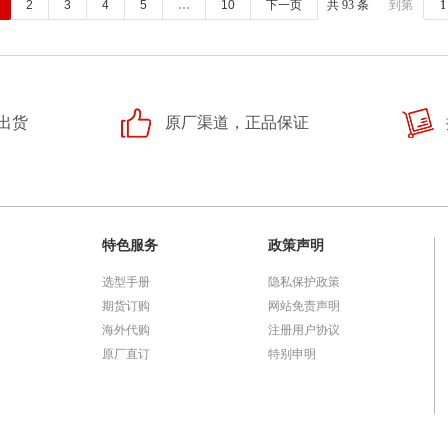
2
3
4
5
…
10
下一页
共 93 条
到第
出货
原厂渠道，正品保证
特色服务
政策声明
选型手册
隐私保护政策
期货订购
网站免责声明
海外代购
注册用户协议
原厂直订
特别申明