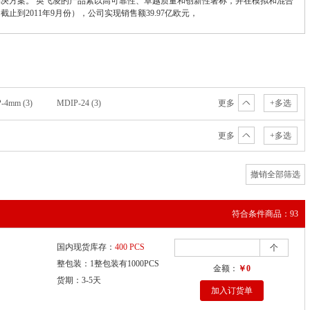
决方案。 英飞凌的产品素以高可靠性、卓越质量和创新性著称，并在模拟和混合
2011年9月份），公司实现销售额39.97亿欧元，
-4mm (3)
MDIP-24 (3)
更多
+多选
PG-LQFP-48-11 (2)
PG-LQFP-64-26 (2)
更多
+多选
)
37-PQFN（12x12） (1)
-20-17 (1)
PG-LQFP-48-10 (1)
TQFP-48 (1)
插件 (1)
撤销全部筛选
符合条件商品：93
国内现货库存：
400 PCS
个
整包装：1整包装有1000PCS
金额：
￥0
货期：3-5天
加入订货单