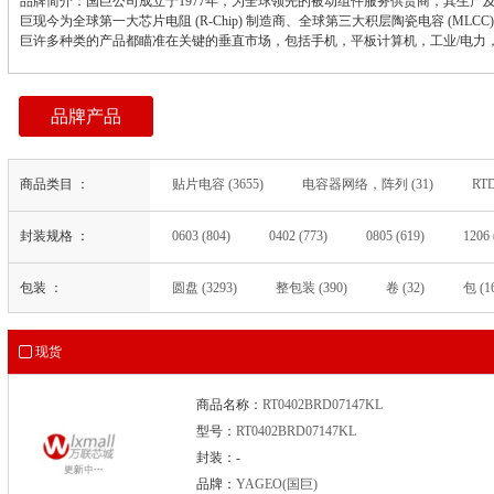
品牌简介：国巨公司成立于1977年，为全球领先的被动组件服务供货商，其生
巨现今为全球第一大芯片电阻 (R-Chip) 制造商、全球第三大积层陶瓷电容 (MLCC
巨许多种类的产品都瞄准在关键的垂直市场，包括手机，平板计算机，工业/电力，
品牌产品
商品类目 ：
贴片电容 (3655)
电容器网络，阵列 (31)
RT
瞬态抑制二极管(TVS) (3)
插头和插座连接器 (3)
封装规格 ：
0603 (804)
0402 (773)
0805 (619)
1206 
1206（3216 公制） (85)
1210 (84)
未知 (53)
包装 ：
圆盘 (3293)
整包装 (390)
卷 (32)
包 (1
SMD (11)
1812（4532 公制） (8)
插件 (7)
(1)
01005（0402 公制） (1)
0508（1220 公制
DO-214AB(SMC) (1)
SC-76，SOD-323 (1)
S
现货
商品名称：
RT0402BRD07147KL
型号：
RT0402BRD07147KL
封装：-
品牌：
YAGEO(国巨)