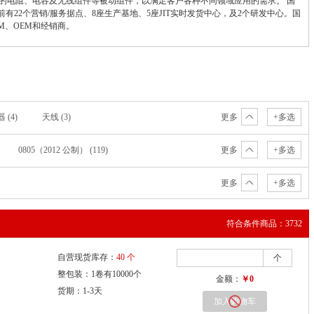
的电阻、电容及无线组件等被动组件，以满足客户各种不同领域应用的需求。 国
国巨目前有22个营销/服务据点、8座生产基地、5座JIT实时发货中心，及2个研发中心。国
M、OEM和经销商。
(4)
天线 (3)
更多
+多选
0805（2012 公制） (119)
更多
+多选
)
0612 (16)
1808 (12)
SIP-2 (12)
更多
+多选
0603x4 (2)
201 (2)
603 (2)
012 (1)
2512 (1)
402 (1)
8010 (1)
符合条件商品：3732
自营现货库存：
40 个
个
整包装：1卷有10000个
金额：
￥0
货期：1-3天
加入购物车