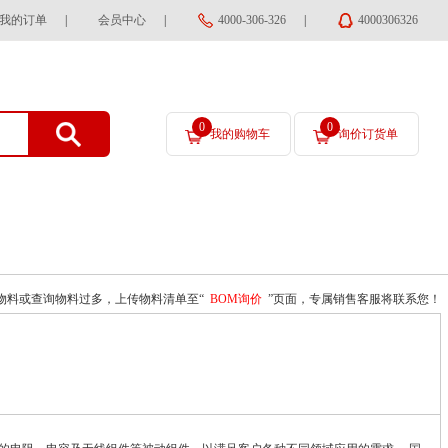
我的订单
|
会员中心
|
4000-306-326
|
4000306326
0
0
我的购物车
询价订货单
物料或查询物料过多，上传物料清单至“
BOM询价
”页面，专属销售客服将联系您！