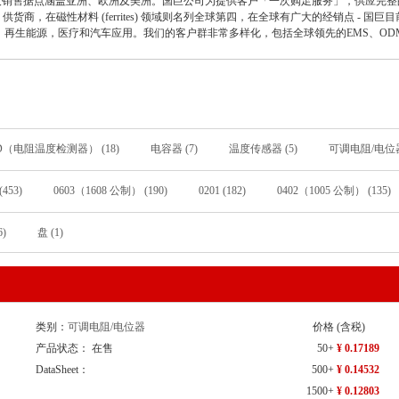
产及销售据点涵盖亚洲、欧洲及美洲。国巨公司为提供客户「一次购足服务」，供应完整
) 供货商，在磁性材料 (ferrites) 领域则名列全球第四，在全球有广大的经销点 - 
再生能源，医疗和汽车应用。我们的客户群非常多样化，包括全球领先的EMS、OD
D（电阻温度检测器） (18)
电容器 (7)
温度传感器 (5)
可调电阻/电位器 
RF滤波器 (2)
气体放电管(GDT) (1)
(453)
0603（1608 公制） (190)
0201 (182)
0402（1005 公制） (135)
0201（0603 公制） (38)
1812 (36)
- (34)
1210（3225 公制） (20
6)
盘 (1)
0508 (6)
01005 (4)
508 (4)
1808（4520 公制） (3)
805 (3)
） (1)
0603(1608 公制) (1)
0603*4 (1)
0612（1632 公制） (1)
2
MD,1.7x0.9mm (1)
SOT-363 (1)
插件,D2.4xL6.3mm (1)
类别：
可调电阻/电位器
价格
(含税)
产品状态： 在售
50+
¥ 0.17189
DataSheet：
500+
¥ 0.14532
1500+
¥ 0.12803