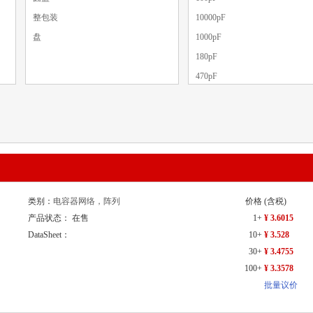
整包装
10000pF
盘
1000pF
180pF
470pF
47pF
0.047UF
10pF
220pF
22pF
330pF
类别：
电容器网络，阵列
价格
(含税)
33pF
产品状态： 在售
1+
¥ 3.6015
4700pF
DataSheet：
10+
¥ 3.528
30+
¥ 3.4755
68pF
100+
¥ 3.3578
批量议价