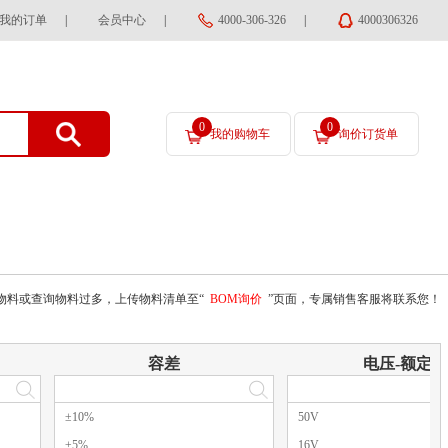
我的订单
|
会员中心
|
4000-306-326
|
4000306326
0
0
我的购物车
询价订货单
物料或查询物料过多，上传物料清单至“
BOM询价
”页面，专属销售客服将联系您！
容差
电压-额定
±10%
50V
±5%
16V