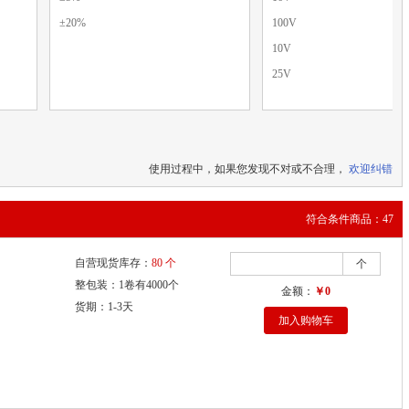
±20%
100V
10V
25V
使用过程中，如果您发现不对或不合理，
欢迎纠错
符合条件商品：47
自营现货库存：
80 个
个
整包装：1卷有4000个
金额：
￥0
货期：1-3天
加入购物车