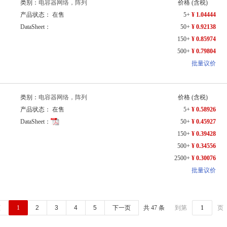
类别：
电容器网络，阵列
价格
(含税)
产品状态： 在售
5+
¥ 1.04444
DataSheet：
50+
¥ 0.92138
150+
¥ 0.85974
500+
¥ 0.79804
批量议价
类别：
电容器网络，阵列
价格
(含税)
产品状态： 在售
5+
¥ 0.58926
DataSheet：
50+
¥ 0.45927
150+
¥ 0.39428
500+
¥ 0.34556
2500+
¥ 0.30076
批量议价
页
1
2
3
4
5
下一页
共 47 条
到第
页