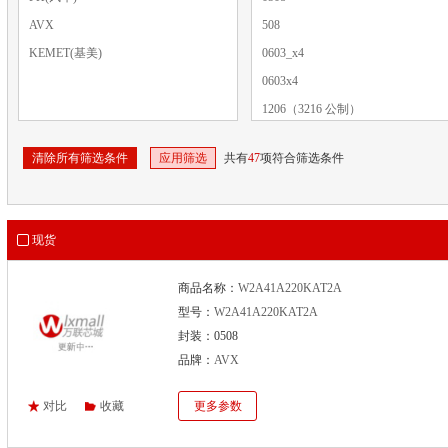
AVX
508
KEMET(基美)
0603_x4
0603x4
1206（3216 公制）
-
清除所有筛选条件
应用筛选
共有
47
项符合筛选条件
0508（1220 公制）
0612（1632 公制）
1206
现货
1206x4
SMD-0612-4
商品名称：
W2A41A220KAT2A
型号：
W2A41A220KAT2A
封装：0508
品牌：
AVX
对比
收藏
更多参数