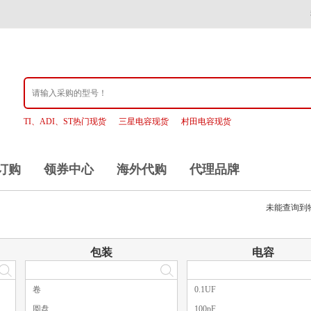
TI、ADI、ST热门现货
三星电容现货
村田电容现货
订购
领券中心
海外代购
代理品牌
未能查询到
包装
电容
卷
0.1UF
圆盘
100pF