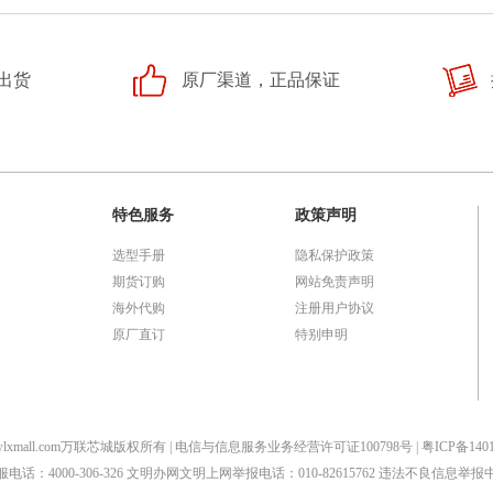
出货
原厂渠道，正品保证
特色服务
政策声明
选型手册
隐私保护政策
期货订购
网站免责声明
海外代购
注册用户协议
原厂直订
特别申明
2023 wlxmall.com万联芯城版权所有 | 电信与信息服务业务经营许可证100798号 |
粤ICP备140
服电话：4000-306-326 文明办网文明上网举报电话：010-82615762 违法不良信息举报