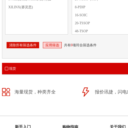
XILINX(赛灵思)
8-PDIP
16-SOIC
20-TSSOP
48-TSOP
SOIC-8
清除所有筛选条件
应用筛选
共有
0
项符合筛选条件
20-SOIC
8-LAP（6x6）
SOP-8
现货
TQFP-44(10x10)
TSOP-48
TSOPI-48
海量现货，种类齐全
报价讯捷，闪电
TSSOP-20
新手入门
购物指南
关于我们