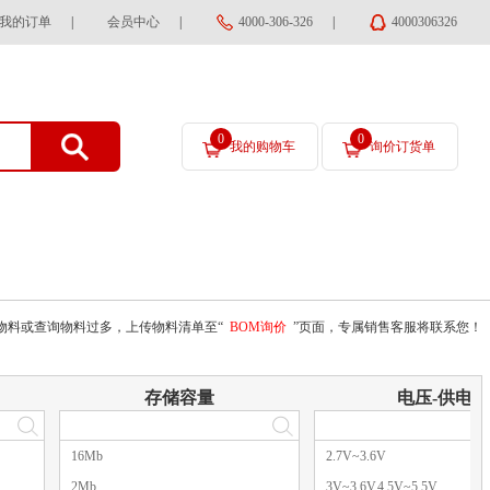
我的订单
|
会员中心
|
4000-306-326
|
4000306326
0
0
我的购物车
询价订货单
物料或查询物料过多，上传物料清单至“
BOM询价
”页面，专属销售客服将联系您！
存储容量
电压-供电
16Mb
2.7V~3.6V
2Mb
3V~3.6V,4.5V~5.5V