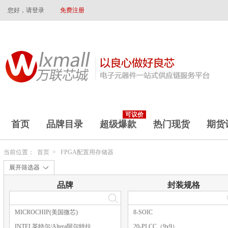
您好，请登录
免费注册
可议价
首页
品牌目录
超级爆款
热门现货
期货
当前位置：
首页
>
FPGA配置用存储器
展开筛选器
品牌
封装规格
MICROCHIP(美国微芯)
8-SOIC
INTEL英特尔/Altera阿尔特拉
20-PLCC（9x9）