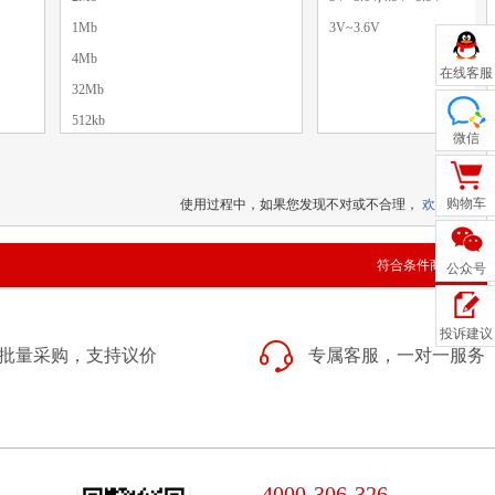
1Mb
3V~3.6V
4Mb
在线客服
32Mb
512kb
微信
8Mb
128Mb
购物车
使用过程中，如果您发现不对或不合理，
欢迎纠错
256Kb
4MB
符合条件商品：0
公众号
64Mb
投诉建议
批量采购，支持议价
专属客服，一对一服务
4000-306-326